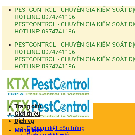
Bỏ
PESTCONTROL - CHUYÊN GIA KIỂM SOÁT DỊ
qua
HOTLINE: 0974741196
nội
PESTCONTROL - CHUYÊN GIA KIỂM SOÁT DỊ
dung
HOTLINE: 0974741196
PESTCONTROL - CHUYÊN GIA KIỂM SOÁT DỊ
HOTLINE: 0974741196
PESTCONTROL - CHUYÊN GIA KIỂM SOÁT DỊ
HOTLINE: 0974741196
Trang chủ
Giới thiệu
Dịch vụ
Dịch vụ diệt côn trùng
Mạng lưới