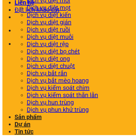
Dịch vụ diệt mối
Liên hệ
Dịch vụ diệt mọt
Đặt lịch khảo sát
Dịch vụ diệt kiến
Dịch vụ diệt gián
Dịch vụ diệt ruồi
Dịch vụ diệt muỗi
Dịch vụ diệt rệp
Dịch vụ diệt bọ chét
Dịch vụ diệt ong
Dịch vụ diệt chuột
Dịch vụ bắt rắn
Dịch vụ bắt mèo hoang
Dịch vụ kiểm soát chim
Dịch vụ kiểm soát thằn lằn
Dịch vụ hun trùng
Dịch vụ phun khử trùng
Sản phẩm
Dự án
Tin tức