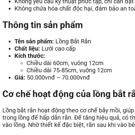
Không yêu cầu kỹ thuật phức tạp, chỉ cần đặt 
Không chứa hóa chất độc hại, đảm bảo an toà
Thông tin sản phẩm
Tên sản phẩm:
Lồng Bắt Rắn
Chất liệu:
Lưới cao cấp
Kích thước:
Chiều dài 60cm, vuông 12cm
Chiều dài 75-85cm, vuông 12cm
Giá:
50.000vnđ – 70.000vnđ
Cơ chế hoạt động của lồng bắt r
Lồng bắt rắn hoạt động theo cơ chế bẫy mồi, giúp
trong lồng để hấp dẫn rắn. Để tăng hiệu quả, có t
vào lồng. Nhờ thiết kế đặc biệt, rắn sau khi vào b