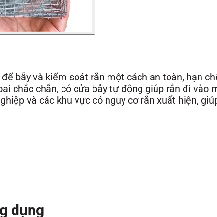
ế để bẫy và kiểm soát rắn một cách an toàn, hạn chế
oại chắc chắn, có cửa bẫy tự động giúp rắn đi vào
 nghiệp và các khu vực có nguy cơ rắn xuất hiện, gi
ng dụng