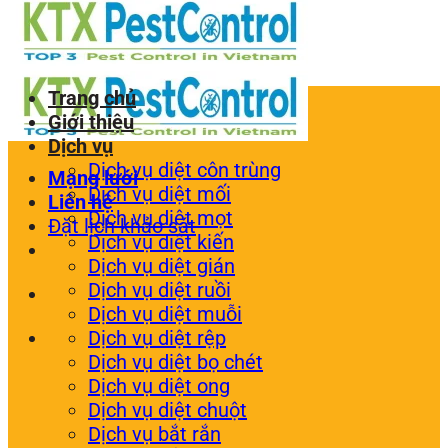
Trang chủ
Giới thiệu
Dịch vụ
Dịch vụ diệt côn trùng
Mạng lưới
Dịch vụ diệt mối
Liên hệ
Dịch vụ diệt mọt
Đặt lịch khảo sát
Dịch vụ diệt kiến
Dịch vụ diệt gián
Dịch vụ diệt ruồi
Dịch vụ diệt muỗi
Dịch vụ diệt rệp
Dịch vụ diệt bọ chét
Dịch vụ diệt ong
Dịch vụ diệt chuột
Dịch vụ bắt rắn