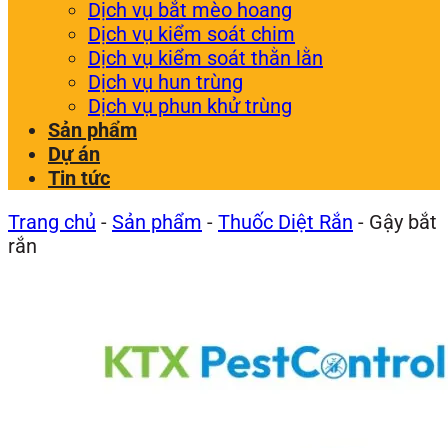
Dịch vụ bắt mèo hoang
Dịch vụ kiểm soát chim
Dịch vụ kiểm soát thằn lằn
Dịch vụ hun trùng
Dịch vụ phun khử trùng
Sản phẩm
Dự án
Tin tức
Trang chủ
-
Sản phẩm
-
Thuốc Diệt Rắn
-
Gậy bắt
rắn