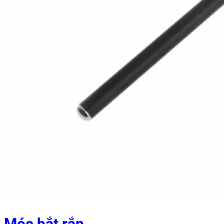
Móc bắt rắn