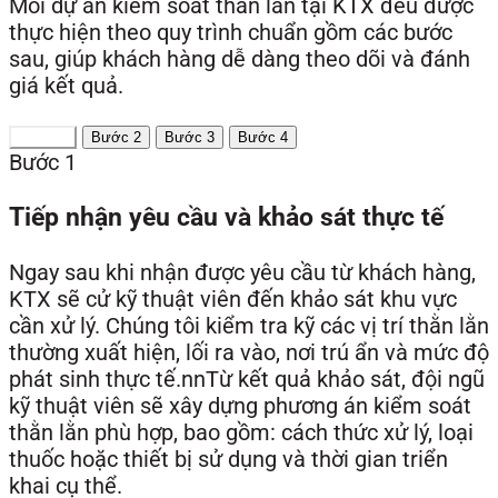
Mỗi dự án kiểm soát thằn lằn tại KTX đều được
thực hiện theo quy trình chuẩn gồm các bước
sau, giúp khách hàng dễ dàng theo dõi và đánh
giá kết quả.
Bước 1
Bước 2
Bước 3
Bước 4
Bước 1
Tiếp nhận yêu cầu và khảo sát thực tế
Ngay sau khi nhận được yêu cầu từ khách hàng,
KTX sẽ cử kỹ thuật viên đến khảo sát khu vực
cần xử lý. Chúng tôi kiểm tra kỹ các vị trí thằn lằn
thường xuất hiện, lối ra vào, nơi trú ẩn và mức độ
phát sinh thực tế.nnTừ kết quả khảo sát, đội ngũ
kỹ thuật viên sẽ xây dựng phương án kiểm soát
thằn lằn phù hợp, bao gồm: cách thức xử lý, loại
thuốc hoặc thiết bị sử dụng và thời gian triển
khai cụ thể.