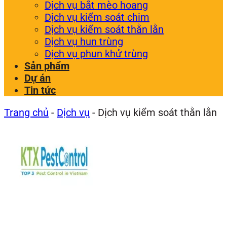
Dịch vụ bắt mèo hoang
Dịch vụ kiểm soát chim
Dịch vụ kiểm soát thằn lằn
Dịch vụ hun trùng
Dịch vụ phun khử trùng
Sản phẩm
Dự án
Tin tức
Trang chủ
-
Dịch vụ
-
Dịch vụ kiểm soát thằn lằn