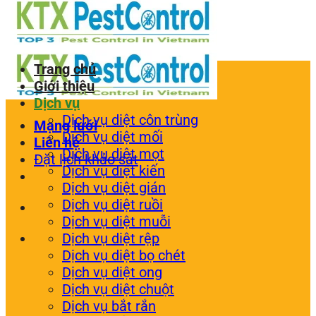
Trang chủ
Giới thiệu
Dịch vụ
Dịch vụ diệt côn trùng
Mạng lưới
Dịch vụ diệt mối
Liên hệ
Dịch vụ diệt mọt
Đặt lịch khảo sát
Dịch vụ diệt kiến
Dịch vụ diệt gián
Dịch vụ diệt ruồi
Dịch vụ diệt muỗi
Dịch vụ diệt rệp
Dịch vụ diệt bọ chét
Dịch vụ diệt ong
Dịch vụ diệt chuột
Dịch vụ bắt rắn