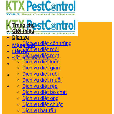
Trang chủ
Giới thiệu
Dịch vụ
Dịch vụ diệt côn trùng
Mạng lưới
Dịch vụ diệt mối
Liên hệ
Dịch vụ diệt mọt
Đặt lịch khảo sát
Dịch vụ diệt kiến
Dịch vụ diệt gián
Dịch vụ diệt ruồi
Dịch vụ diệt muỗi
Dịch vụ diệt rệp
Dịch vụ diệt bọ chét
Dịch vụ diệt ong
Dịch vụ diệt chuột
Dịch vụ bắt rắn