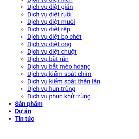
Dịch vụ diệt gián
Dịch vụ diệt ruồi
Dịch vụ diệt muỗi
Dịch vụ diệt rệp
Dịch vụ diệt bọ chét
Dịch vụ diệt ong
Dịch vụ diệt chuột
Dịch vụ bắt rắn
Dịch vụ bắt mèo hoang
Dịch vụ kiểm soát chim
Dịch vụ kiểm soát thằn lằn
Dịch vụ hun trùng
Dịch vụ phun khử trùng
Sản phẩm
Dự án
Tin tức