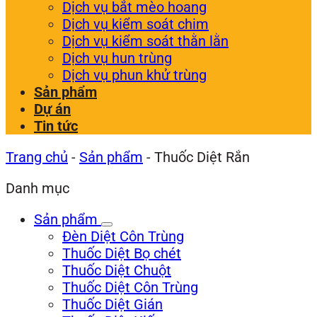
Dịch vụ bắt mèo hoang
Dịch vụ kiểm soát chim
Dịch vụ kiểm soát thằn lằn
Dịch vụ hun trùng
Dịch vụ phun khử trùng
Sản phẩm
Dự án
Tin tức
Trang chủ
-
Sản phẩm
-
Thuốc Diệt Rắn
Danh mục
Sản phẩm
Đèn Diệt Côn Trùng
Thuốc Diệt Bọ chét
Thuốc Diệt Chuột
Thuốc Diệt Côn Trùng
Thuốc Diệt Gián