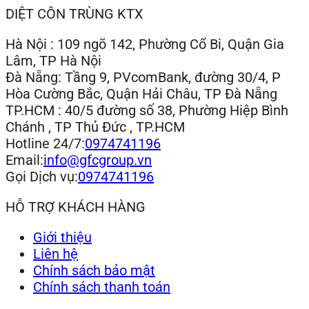
DIỆT CÔN TRÙNG KTX
Hà Nội : 109 ngõ 142, Phường Cổ Bi, Quận Gia
Lâm, TP Hà Nội
Đà Nẵng: Tầng 9, PVcomBank, đường 30/4, P
Hòa Cường Bắc, Quận Hải Châu, TP Đà Nẵng
TP.HCM : 40/5 đường số 38, Phường Hiệp Bình
Chánh , TP Thủ Đức , TP.HCM
Hotline 24/7:
0974741196
Email:
info@gfcgroup.vn
Gọi Dịch vụ:
0974741196
HỖ TRỢ KHÁCH HÀNG
Giới thiệu
Liên hệ
Chính sách bảo mật
Chính sách thanh toán