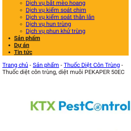
Dịch vụ bắt mèo hoang
Dịch vụ kiểm soát chim
Dịch vụ kiểm soát thằn lằn
Dịch vụ hun trùng
Dịch vụ phun khử trùng
Sản phẩm
Dự án
Tin tức
Trang chủ
-
Sản phẩm
-
Thuốc Diệt Côn Trùng
-
Thuốc diệt côn trùng, diệt muỗi PEKAPER 50EC