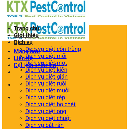
Trang chủ
Giới thiệu
Dịch vụ
Dịch vụ diệt côn trùng
Mạng lưới
Dịch vụ diệt mối
Liên hệ
Dịch vụ diệt mọt
Đặt lịch khảo sát
Dịch vụ diệt kiến
Dịch vụ diệt gián
Dịch vụ diệt ruồi
Dịch vụ diệt muỗi
Dịch vụ diệt rệp
Dịch vụ diệt bọ chét
Dịch vụ diệt ong
Dịch vụ diệt chuột
Dịch vụ bắt rắn