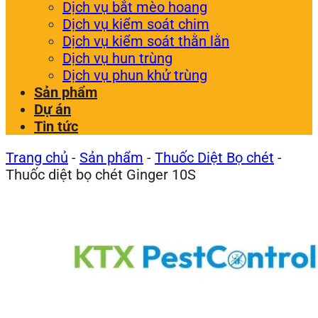
Dịch vụ bắt mèo hoang
Dịch vụ kiểm soát chim
Dịch vụ kiểm soát thằn lằn
Dịch vụ hun trùng
Dịch vụ phun khử trùng
Sản phẩm
Dự án
Tin tức
Trang chủ
-
Sản phẩm
-
Thuốc Diệt Bọ chét
-
Thuốc diệt bọ chét Ginger 10S