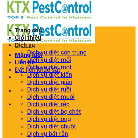
Trang chủ
Giới thiệu
Dịch vụ
Dịch vụ diệt côn trùng
Mạng lưới
Dịch vụ diệt mối
Liên hệ
Dịch vụ diệt mọt
Đặt lịch khảo sát
Dịch vụ diệt kiến
Dịch vụ diệt gián
Dịch vụ diệt ruồi
Dịch vụ diệt muỗi
Dịch vụ diệt rệp
Dịch vụ diệt bọ chét
Dịch vụ diệt ong
Dịch vụ diệt chuột
Dịch vụ bắt rắn