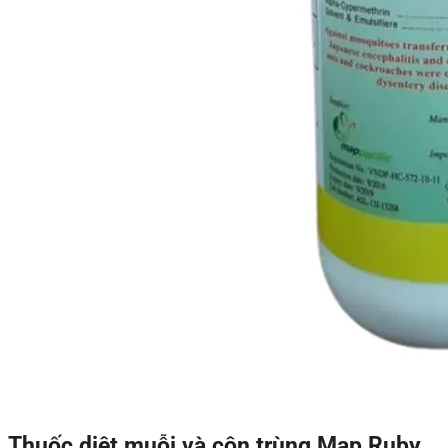
Thuốc diệt muỗi và côn trùng Map Ruby