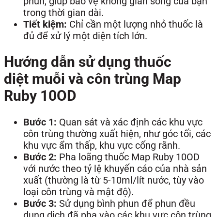
phun, giúp bảo vệ không gian sống của bạn
trong thời gian dài.
Tiết kiệm:
Chỉ cần một lượng nhỏ thuốc là
đủ để xử lý một diện tích lớn.
Hướng dẫn sử dụng thuốc
diệt muỗi và côn trùng Map
Ruby 10OD
Bước 1:
Quan sát và xác định các khu vực
côn trùng thường xuất hiện, như góc tối, các
khu vực ẩm thấp, khu vực cống rãnh.
Bước 2:
Pha loãng thuốc Map Ruby 10OD
với nước theo tỷ lệ khuyến cáo của nhà sản
xuất (thường là từ 5-10ml/lít nước, tùy vào
loại côn trùng và mật độ).
Bước 3:
Sử dụng bình phun để phun đều
dung dịch đã pha vào các khu vực côn trùng