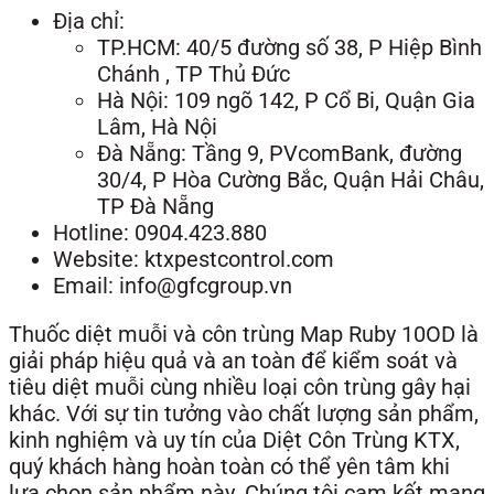
Địa chỉ:
TP.HCM: 40/5 đường số 38, P Hiệp Bình
Chánh , TP Thủ Đức
Hà Nội: 109 ngõ 142, P Cổ Bi, Quận Gia
Lâm, Hà Nội
Đà Nẵng: Tầng 9, PVcomBank, đường
30/4, P Hòa Cường Bắc, Quận Hải Châu,
TP Đà Nẵng
Hotline: 0904.423.880
Website: ktxpestcontrol.com
Email: info@gfcgroup.vn
Thuốc diệt muỗi và côn trùng Map Ruby 10OD là
giải pháp hiệu quả và an toàn để kiểm soát và
tiêu diệt muỗi cùng nhiều loại côn trùng gây hại
khác. Với sự tin tưởng vào chất lượng sản phẩm,
kinh nghiệm và uy tín của Diệt Côn Trùng KTX,
quý khách hàng hoàn toàn có thể yên tâm khi
lựa chọn sản phẩm này. Chúng tôi cam kết mang