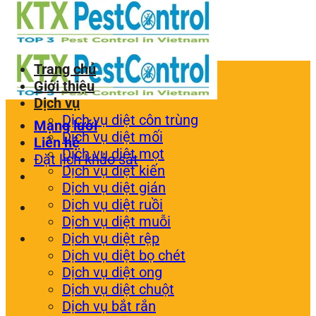
Trang chủ
Giới thiệu
Dịch vụ
Dịch vụ diệt côn trùng
Mạng lưới
Dịch vụ diệt mối
Liên hệ
Dịch vụ diệt mọt
Đặt lịch khảo sát
Dịch vụ diệt kiến
Dịch vụ diệt gián
Dịch vụ diệt ruồi
Dịch vụ diệt muỗi
Dịch vụ diệt rệp
Dịch vụ diệt bọ chét
Dịch vụ diệt ong
Dịch vụ diệt chuột
Dịch vụ bắt rắn