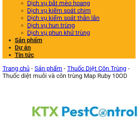
Dịch vụ bắt mèo hoang
Dịch vụ kiểm soát chim
Dịch vụ kiểm soát thằn lằn
Dịch vụ hun trùng
Dịch vụ phun khử trùng
Sản phẩm
Dự án
Tin tức
Trang chủ
-
Sản phẩm
-
Thuốc Diệt Côn Trùng
-
Thuốc diệt muỗi và côn trùng Map Ruby 10OD