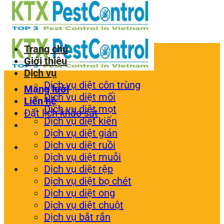
Trang chủ
Giới thiệu
Dịch vụ
Dịch vụ diệt côn trùng
Mạng lưới
Dịch vụ diệt mối
Liên hệ
Dịch vụ diệt mọt
Đặt lịch khảo sát
Dịch vụ diệt kiến
Dịch vụ diệt gián
Dịch vụ diệt ruồi
Dịch vụ diệt muỗi
Dịch vụ diệt rệp
Dịch vụ diệt bọ chét
Dịch vụ diệt ong
Dịch vụ diệt chuột
Dịch vụ bắt rắn