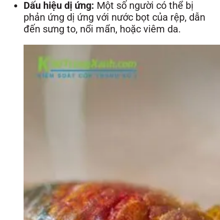
Dấu hiệu dị ứng:
Một số người có thể bị
phản ứng dị ứng với nước bọt của rệp, dẫn
đến sưng to, nổi mẩn, hoặc viêm da.