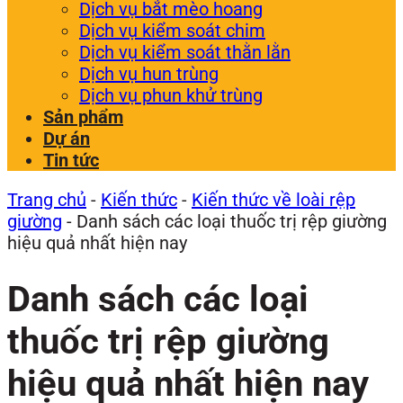
Dịch vụ bắt mèo hoang
Dịch vụ kiểm soát chim
Dịch vụ kiểm soát thằn lằn
Dịch vụ hun trùng
Dịch vụ phun khử trùng
Sản phẩm
Dự án
Tin tức
Trang chủ
-
Kiến thức
-
Kiến thức về loài rệp
giường
-
Danh sách các loại thuốc trị rệp giường
hiệu quả nhất hiện nay
Danh sách các loại
thuốc trị rệp giường
hiệu quả nhất hiện nay