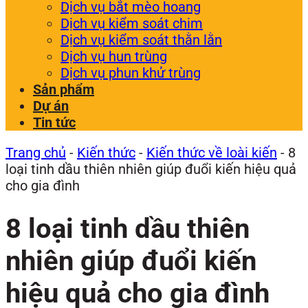
Dịch vụ bắt mèo hoang
Dịch vụ kiểm soát chim
Dịch vụ kiểm soát thằn lằn
Dịch vụ hun trùng
Dịch vụ phun khử trùng
Sản phẩm
Dự án
Tin tức
Trang chủ
-
Kiến thức
-
Kiến thức về loài kiến
-
8
loại tinh dầu thiên nhiên giúp đuổi kiến hiệu quả
cho gia đình
8 loại tinh dầu thiên
nhiên giúp đuổi kiến
hiệu quả cho gia đình