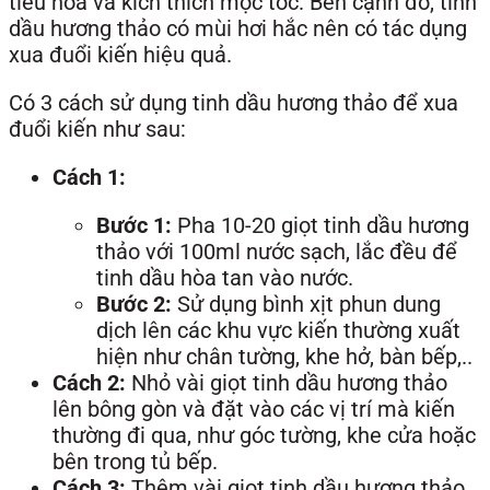
tiêu hóa và kích thích mọc tóc. Bên cạnh đó, tinh
dầu hương thảo có mùi hơi hắc nên có tác dụng
xua đuổi kiến hiệu quả.
Có 3 cách sử dụng tinh dầu hương thảo để xua
đuổi kiến như sau:
Cách 1:
Bước 1:
Pha 10-20 giọt tinh dầu hương
thảo với 100ml nước sạch, lắc đều để
tinh dầu hòa tan vào nước.
Bước 2:
Sử dụng bình xịt phun dung
dịch lên các khu vực kiến thường xuất
hiện như chân tường, khe hở, bàn bếp,..
Cách 2:
Nhỏ vài giọt tinh dầu hương thảo
lên bông gòn và đặt vào các vị trí mà kiến
thường đi qua, như góc tường, khe cửa hoặc
bên trong tủ bếp.
Cách 3:
Thêm vài giọt tinh dầu hương thảo