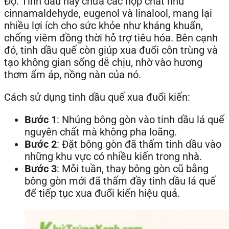
Độ. Tinh dầu này chứa các hợp chất như
cinnamaldehyde, eugenol và linalool, mang lại
nhiều lợi ích cho sức khỏe như kháng khuẩn,
chống viêm đồng thời hỗ trợ tiêu hóa. Bên cạnh
đó, tinh dầu quế còn giúp xua đuổi côn trùng và
tạo không gian sống dễ chịu, nhờ vào hương
thơm ấm áp, nồng nàn của nó.
Cách sử dụng tinh dầu quế xua đuổi kiến:
Bước 1
: Nhúng bông gòn vào tinh dầu lá quế
nguyên chất mà không pha loãng.
Bước 2
: Đặt bông gòn đã thấm tinh dầu vào
những khu vực có nhiều kiến trong nhà.
Bước 3
: Mỗi tuần, thay bông gòn cũ bằng
bông gòn mới đã thấm đầy tinh dầu lá quế
để tiếp tục xua đuổi kiến hiệu quả.