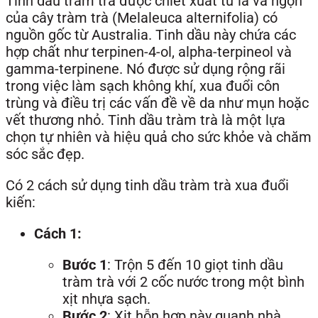
Tinh dầu tràm trà được chiết xuất từ lá và ngọn
của cây tràm trà (Melaleuca alternifolia) có
nguồn gốc từ Australia. Tinh dầu này chứa các
hợp chất như terpinen-4-ol, alpha-terpineol và
gamma-terpinene. Nó được sử dụng rộng rãi
trong việc làm sạch không khí, xua đuổi côn
trùng và điều trị các vấn đề về da như mụn hoặc
vết thương nhỏ. Tinh dầu tràm trà là một lựa
chọn tự nhiên và hiệu quả cho sức khỏe và chăm
sóc sắc đẹp.
Có 2 cách sử dụng tinh dầu tràm trà xua đuổi
kiến:
Cách 1:
Bước 1
: Trộn 5 đến 10 giọt tinh dầu
tràm trà với 2 cốc nước trong một bình
xịt nhựa sạch.
Bước 2
: Xịt hỗn hợp này quanh nhà,