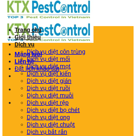
Trang chủ
Giới thiệu
Dịch vụ
Dịch vụ diệt côn trùng
Mạng lưới
Dịch vụ diệt mối
Liên hệ
Dịch vụ diệt mọt
Đặt lịch khảo sát
Dịch vụ diệt kiến
Dịch vụ diệt gián
Dịch vụ diệt ruồi
Dịch vụ diệt muỗi
Dịch vụ diệt rệp
Dịch vụ diệt bọ chét
Dịch vụ diệt ong
Dịch vụ diệt chuột
Dịch vụ bắt rắn