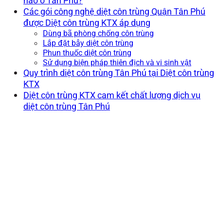
nào ở Tân Phú?
Các gói công nghệ diệt côn trùng Quận Tân Phú
được Diệt côn trùng KTX áp dụng
Dùng bã phòng chống côn trùng
Lắp đặt bẫy diệt côn trùng
Phun thuốc diệt côn trùng
Sử dụng biện pháp thiên địch và vi sinh vật
Quy trình diệt côn trùng Tân Phú tại Diệt côn trùng
KTX
Diệt côn trùng KTX cam kết chất lượng dịch vụ
diệt côn trùng Tân Phú