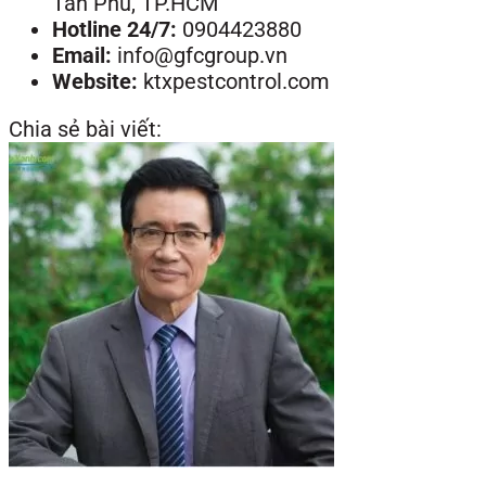
Tân Phú, TP.HCM
Hotline 24/7:
0904423880
Email:
info@gfcgroup.vn
Website:
ktxpestcontrol.com
Chia sẻ bài viết: