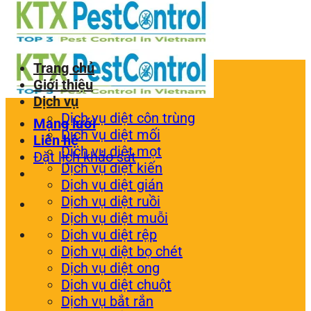
Trang chủ
Giới thiệu
Dịch vụ
Dịch vụ diệt côn trùng
Mạng lưới
Dịch vụ diệt mối
Liên hệ
Dịch vụ diệt mọt
Đặt lịch khảo sát
Dịch vụ diệt kiến
Dịch vụ diệt gián
Dịch vụ diệt ruồi
Dịch vụ diệt muỗi
Dịch vụ diệt rệp
Dịch vụ diệt bọ chét
Dịch vụ diệt ong
Dịch vụ diệt chuột
Dịch vụ bắt rắn