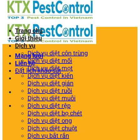
Trang chủ
Giới thiệu
Dịch vụ
Dịch vụ diệt côn trùng
Mạng lưới
Dịch vụ diệt mối
Liên hệ
Dịch vụ diệt mọt
Đặt lịch khảo sát
Dịch vụ diệt kiến
Dịch vụ diệt gián
Dịch vụ diệt ruồi
Dịch vụ diệt muỗi
Dịch vụ diệt rệp
Dịch vụ diệt bọ chét
Dịch vụ diệt ong
Dịch vụ diệt chuột
Dịch vụ bắt rắn