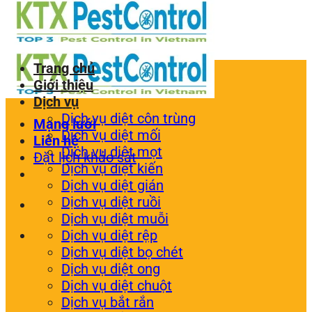
Trang chủ
Giới thiệu
Dịch vụ
Dịch vụ diệt côn trùng
Mạng lưới
Dịch vụ diệt mối
Liên hệ
Dịch vụ diệt mọt
Đặt lịch khảo sát
Dịch vụ diệt kiến
Dịch vụ diệt gián
Dịch vụ diệt ruồi
Dịch vụ diệt muỗi
Dịch vụ diệt rệp
Dịch vụ diệt bọ chét
Dịch vụ diệt ong
Dịch vụ diệt chuột
Dịch vụ bắt rắn