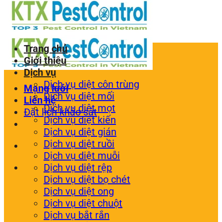
Trang chủ
Giới thiệu
Dịch vụ
Dịch vụ diệt côn trùng
Mạng lưới
Dịch vụ diệt mối
Liên hệ
Dịch vụ diệt mọt
Đặt lịch khảo sát
Dịch vụ diệt kiến
Dịch vụ diệt gián
Dịch vụ diệt ruồi
Dịch vụ diệt muỗi
Dịch vụ diệt rệp
Dịch vụ diệt bọ chét
Dịch vụ diệt ong
Dịch vụ diệt chuột
Dịch vụ bắt rắn