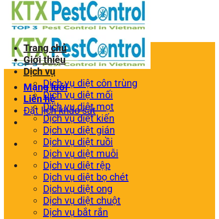
Trang chủ
Giới thiệu
Dịch vụ
Dịch vụ diệt côn trùng
Mạng lưới
Dịch vụ diệt mối
Liên hệ
Dịch vụ diệt mọt
Đặt lịch khảo sát
Dịch vụ diệt kiến
Dịch vụ diệt gián
Dịch vụ diệt ruồi
Dịch vụ diệt muỗi
Dịch vụ diệt rệp
Dịch vụ diệt bọ chét
Dịch vụ diệt ong
Dịch vụ diệt chuột
Dịch vụ bắt rắn